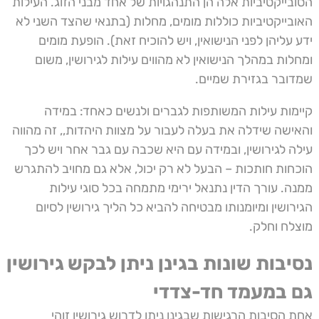
הסובייקטיביות אלה הן התנהגויות של אחד מבני הזוג. העילות
האובייקטיביות כוללות מומים, מחלות (בתנאי שהצד השני לא
ידע עליהן לפני הנישואין, ויש להוכיח זאת). הופעת מומים
ומחלות במהלך הנישואין לא מהווים עילות לגירושין, משום
שמדובר בגזירת שמיים.
קיימות עילות המשותפות לגברים ולנשים כאחד: במידה
והאישה שידלה את בעלה לעבור על מצוות היהדות,, זה מהווה
עילה לגירושין, ובמידה עם היא שכבה עם גבר אחר ויש לכך
הוכחות חותכות – הבעל לא רק יכול, אלא גם מחויב להתגרש
ממנה. עורך הדין נתנאל ירימי מתמחה בכל סוגי עילות
הגירושין ומיומנותו מבטיחה להביא כל הליך גירושין לסיום
מוצלח וחלק.
נסיבות שונות בגינן ניתן לבקש גירושין
גם במעמד חד-צדדי
אחת הסיבות הרגישות שבגינן ניתן לדרוש גירושין זוהי