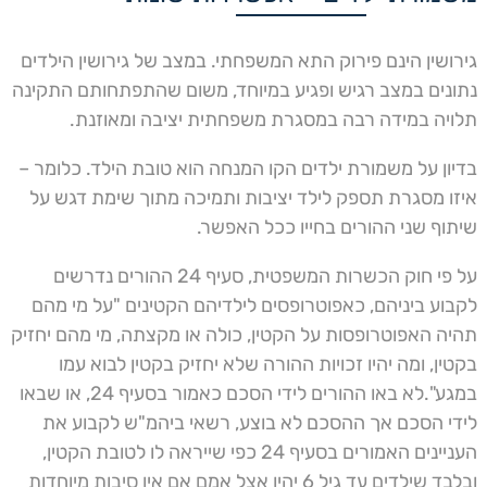
גירושין הינם פירוק התא המשפחתי. במצב של גירושין הילדים
נתונים במצב רגיש ופגיע במיוחד, משום שהתפתחותם התקינה
תלויה במידה רבה במסגרת משפחתית יציבה ומאוזנת.
בדיון על משמורת ילדים הקו המנחה הוא טובת הילד. כלומר –
איזו מסגרת תספק לילד יציבות ותמיכה מתוך שימת דגש על
שיתוף שני ההורים בחייו ככל האפשר.
על פי חוק הכשרות המשפטית, סעיף 24 ההורים נדרשים
לקבוע ביניהם, כאפוטרופסים לילדיהם הקטינים "על מי מהם
תהיה האפוטרופסות על הקטין, כולה או מקצתה, מי מהם יחזיק
בקטין, ומה יהיו זכויות ההורה שלא יחזיק בקטין לבוא עמו
במגע".לא באו ההורים לידי הסכם כאמור בסעיף 24, או שבאו
לידי הסכם אך ההסכם לא בוצע, רשאי ביהמ"ש לקבוע את
העניינים האמורים בסעיף 24 כפי שייראה לו לטובת הקטין,
ובלבד שילדים עד גיל 6 יהיו אצל אמם אם אין סיבות מיוחדות