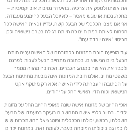
והכנסותיו ממקורות אחרים. עליו לעשות הכל על מנת לפרנס
את אשתו ולספק את צרכיה. בהיעדר נסיבות אובייקטיביות –
מחלה, נכות או עונש מאסר – לא יוכל הבעל להימנע מעבודה.
אף אם מצבו הכלכלי של הבעל קשה, עדיין זכאית האישה לכל
הפחות לאותה רמת חיים לה הייתה רגילה בטרם נישואיה ולכן
הביטוי "אינה יורדת עמו".
עוד מופיעה חובת המזונות בכתובתה של האישה עליה חותם
הבעל ביום הנישואים. בכתובה מתחייב הבעל לעבוד, לפרנס
ולכבד את האישה כמנהג הגברים. הכתובה מהווה מסמך
משפטי מחייב, אולם חובת המזונות אינה נובעת מחתימת הבעל
על הכתובה והעברתה לידי האישה אלא רק מתוקף אקט
הנישואין וכוח הדין האישי החל על יהודים.
אופי החיוב של מזונות אישה שונה מאופי החיוב החל על מזונות
ילדים. בחיוב כלפי אישה מתחשבים בעיקר במעמדו של הבעל,
השכלתו, רכושו, יכולתו הכלכלית ופוטנציאל ההשתכרות שיש
לו כמו גם ביכולתו המוכחת בעבר. לעומת זאת, במזונות ילדים