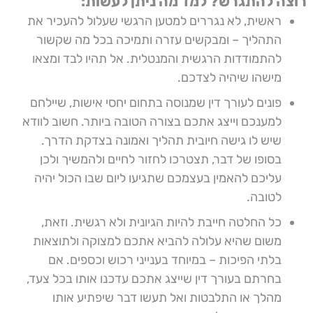
רוצה להתגרש? למד מה ניתן לעשות:
ראשית, לא נגררים למטען הרגשי שעלול להעכיר את
התהליך – ומבקשים עזרה ותמיכה בכל מה שקשור
להתמודדות הרגשית והמנטלית. אל תהיו לבד ומצאו
מישהו שיהיה לצדכם.
פונים לעורך דין שמנוסה בתחום יחסי אישות, שיילחם
למענכם וייצג אתכם בצורה הטובה ביותר. חשוב לוודא
שיש לו גישה חיובית תהליך ואמונה בצדקת הדרך.
בסופו של דבר, תצטרכו לחזור לחיים ולהמשיך ולכן
עליכם להאמין בעצמכם שתגיעו ליום שבו הכול יהיה
לטובה.
כל החלטה חייבת להיות הגיונית ולא רגשית. וזאת,
משום שהיא עלולה להביא אתכם למצוקה ולתוצאות
בלתי הפיכות – במיוחד בענייני רכוש וכספים. אם
בחרתם בעורך דין שייצג אתכם עדכנו אותו בכל צעד,
מהלך או התלבטות ואל תעשו דבר שיפתיע אותו