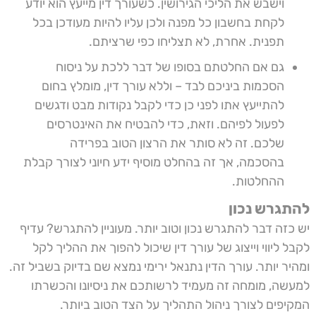
וישבש את הליכי הגירושין. כשעורך דין מייעץ הוא יודע
לקחת בחשבון כל מפנה ולכן עליו להיות מעודכן בכל
תפנית. אחרת, לא תצליחו כפי שרציתם.
גם אם החלטתם בסופו של דבר ללכת על ניסוח
הסכמות ביניכם לבד – וללא עורך דין, מומלץ בחום
להתייעץ אתו לפני כן כדי לקבל נקודות מבט ודגשים
לפעול לפיהם. וזאת, כדי להבטיח את האינטרסים
שלכם. זה לא סותר את הרצון הטוב בפרידה
בהסכמה, אך זה בהחלט מוסיף ידע חיוני לצורך קבלת
ההחלטות.
להתגרש נכון
יש כזה דבר להתגרש נכון וטוב יותר. מעוניין להתגרש? עדיף
לקבל ליווי וייצוג של עורך דין שיכול להפוך את ההליך לקל
ומהיר יותר. עורך הדין נתנאל ירימי נמצא שם בדיוק בשביל זה.
למעשה, מומחה זה מעמיד לרשותכם את ניסיונו והכשרתו
המקיפים לצורך ניהול התהליך על הצד הטוב ביותר.