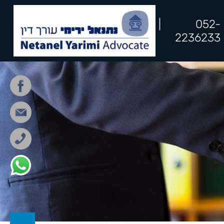
|
052-
2236233